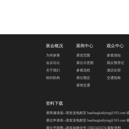
展会概况
展商中心
观众中心
为何参展
展览范围
参观须知
会议论坛
展位示意图
观众预登记
关于我们
参展流程
酒店住宿
组织机构
展位预定
交通指南
展馆交通
资料下载
展商邀请函--请发送电邮至 baaifangkailiying@163.c
展位申请表--请发送电邮至 baaifangkailiying@163.co
展位平面图--请添加微信号 15821425174 索取资料