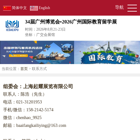
导航
简体中文
English
34届广州博览会•2026广州国际教育留学展
时间：2026年8月21-23日
坐标：广交会展馆
当前位置：
首页
> 联系方式
组委会：上海起耀展览有限公司
联系人：陈浩（先生）
电话：021-31201953
手机/微信：158-2142-5174
微信：
chenhao_9925
邮箱：baaifangkailiying@163.com