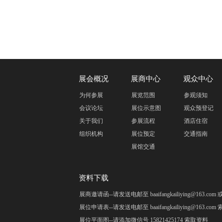
展会概况
展商中心
观众中心
为何参展
展览范围
参观须知
会议论坛
展位示意图
观众预登记
关于我们
参展流程
酒店住宿
组织机构
展位预定
交通指南
展馆交通
资料下载
展商邀请函--请发送电邮至 baaifangkailiying@163.c
展位申请表--请发送电邮至 baaifangkailiying@163.co
展位平面图--请添加微信号 15821425174 索取资料